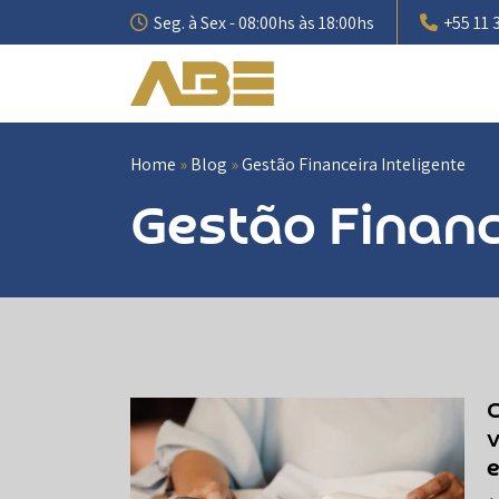
Pular
Seg. à Sex - 08:00hs às 18:00hs
+55 11 
para
o
conteúdo
Home
»
Blog
»
Gestão Financeira Inteligente
Gestão Financ
C
v