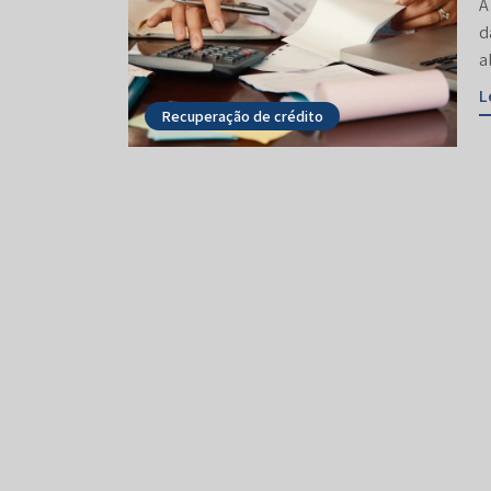
A
d
a
L
Recuperação de crédito