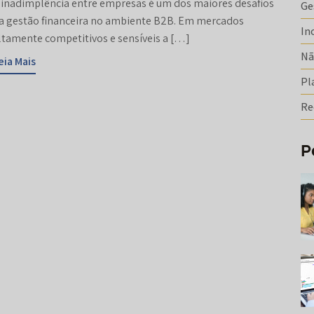
 inadimplência entre empresas é um dos maiores desafios
Ge
a gestão financeira no ambiente B2B. Em mercados
In
ltamente competitivos e sensíveis a […]
Nã
eia Mais
Pl
Re
P