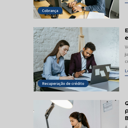
Cobrança
E
e
V
j
c
L
Recuperação de crédito
p
A