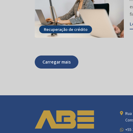
e
f
L
Recuperação de crédito
Carregar mais
Rua 
Cons
+55 