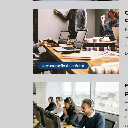
N
s
g
L
Recuperação de crédito
E
p
V
e
d
L