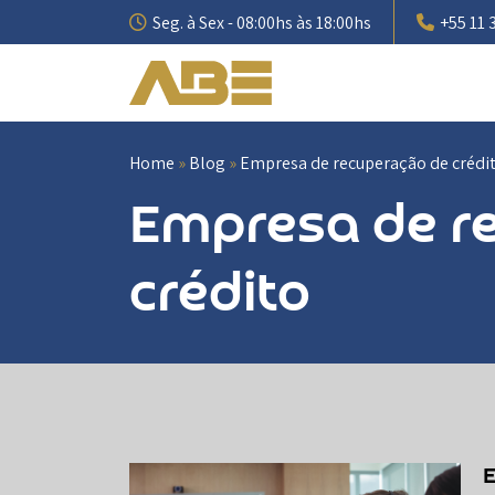
Pular
Seg. à Sex - 08:00hs às 18:00hs
+55 11 
para
o
conteúdo
Home
»
Blog
»
Empresa de recuperação de crédi
Empresa de r
crédito
E