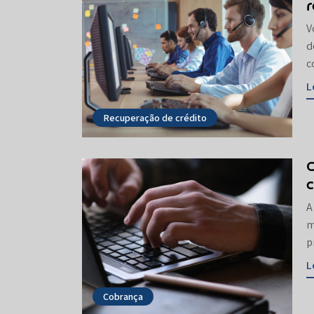
r
V
d
c
L
Recuperação de crédito
c
A
m
p
L
Cobrança