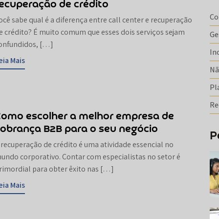
ecuperação de crédito
Co
ocê sabe qual é a diferença entre call center e recuperação
e crédito? É muito comum que esses dois serviços sejam
Ge
onfundidos, […]
In
eia Mais
Nã
Pl
Re
Como escolher a melhor empresa de
obrança B2B para o seu negócio
P
 recuperação de crédito é uma atividade essencial no
undo corporativo. Contar com especialistas no setor é
rimordial para obter êxito nas […]
eia Mais