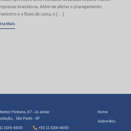
mpresas brasileiras. Além de afetar o planejamento
inanceiro e o fluxo de caixa, o […]
eia Mais
Nestor Pestana, 87 - 2o andar
Home
olação, São Paulo - SP
Sobre Nós
11 3156-4800
+55 11 3156-4800