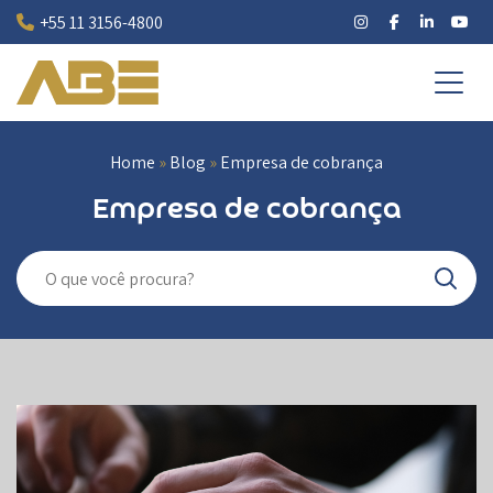
Pular
+55 11 3156-4800
para
o
conteúdo
Home
»
Blog
»
Empresa de cobrança
Empresa de cobrança