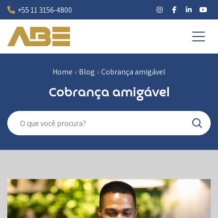
Pular
+55 11 3156-4800
para
o
conteúdo
Home
»
Blog
»
Cobrança amigável
Cobrança amigável