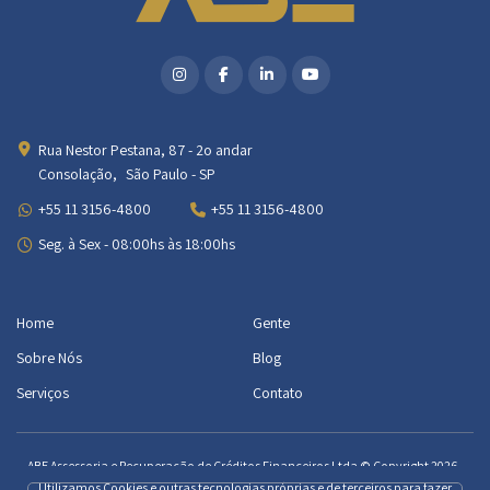
Rua Nestor Pestana, 87 - 2o andar
Consolação, São Paulo - SP
+55 11 3156-4800
+55 11 3156-4800
Seg. à Sex - 08:00hs às 18:00hs
Home
Gente
Sobre Nós
Blog
Serviços
Contato
ABE Assessoria e Recuperação de Créditos Financeiros Ltda © Copyright 2026 -
Todos os Direitos Reservados.
Utilizamos Cookies e outras tecnologias próprias e de terceiros para fazer