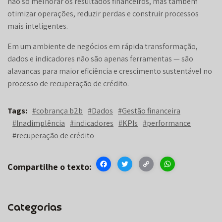
não só melhorar os resultados financeiros, mas também
otimizar operações, reduzir perdas e construir processos
mais inteligentes.
Em um ambiente de negócios em rápida transformação,
dados e indicadores não são apenas ferramentas — são
alavancas para maior eficiência e crescimento sustentável no
processo de recuperação de crédito.
#cobrança b2b
#Dados
#Gestão financeira
#Inadimplência
#indicadores
#KPIs
#performance
#recuperação de crédito
Facebook
Twitter
Copy
WhatsApp
Link
Categorias