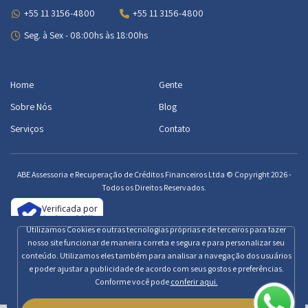
+55 11 3156-4800
+55 11 3156-4800
Seg. à Sex - 08:00hs às 18:00hs
Home
Gente
Sobre Nós
Blog
Serviços
Contato
ABE Assessoria e Recuperação de Créditos Financeiros Ltda © Copyright 2026 -
Todos os Direitos Reservados.
Verificada por
Utilizamos Cookies e outras tecnologias próprias e de terceiros para fazer
nosso site funcionar de maneira correta e segura e para personalizar seu
|
Política de privacidade
conteúdo. Utilizamos eles também para analisar a navegação dos usuários
e poder ajustar a publicidade de acordo com seus gostos e preferências.
Desenvolvido por
JuCamillo Web Co.
Conforme você pode
conferir aqui.