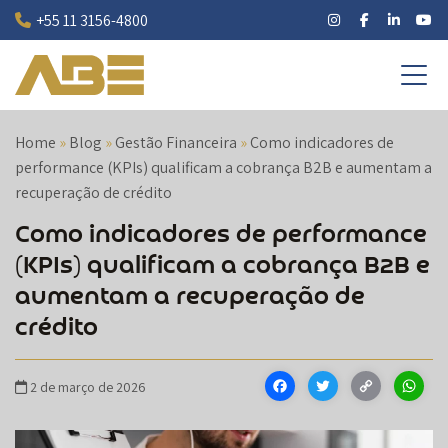
Pular
+55 11 3156-4800
para
o
conteúdo
Home
»
Blog
»
Gestão Financeira
»
Como indicadores de
performance (KPIs) qualificam a cobrança B2B e aumentam a
recuperação de crédito
Como indicadores de performance
(KPIs) qualificam a cobrança B2B e
aumentam a recuperação de
crédito
Facebook
Twitter
Cop
W
2 de março de 2026
Link